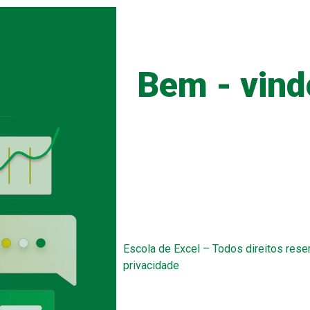
Bem - vind
Escola de Excel – Todos direitos rese
privacidade